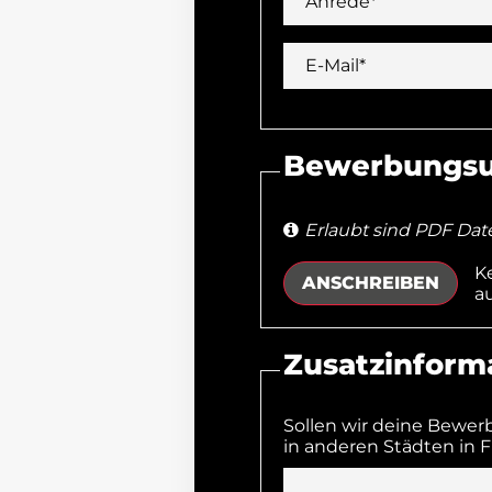
Anrede*
E-Mail*
Bewerbungsu
Erlaubt sind PDF Dat
K
ANSCHREIBEN
a
Zusatzinform
Sollen wir deine Bewer
in anderen Städten in F