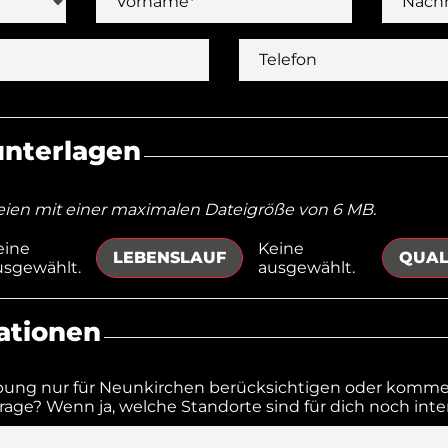
Vorname*
Nach
Telefon
nterlagen
eien mit einer maximalen Dateigröße von 6 MB.
eine
Keine
LEBENSLAUF
QUAL
usgewählt.
ausgewählt.
ationen
bung nur für Neunkirchen berücksichtigen oder kommen
rage? Wenn ja, welche Standorte sind für dich noch int