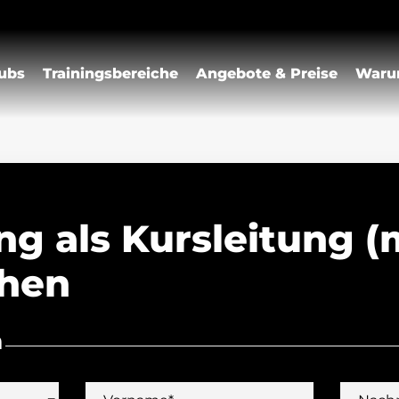
ubs
Trainingsbereiche
Angebote & Preise
Waru
g als Kursleitung (m
hen
n