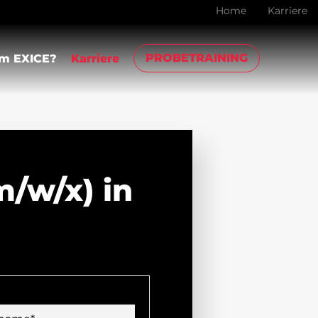
Home
Karriere
PROBETRAINING
m EXICE?
Karriere
/w/x) in