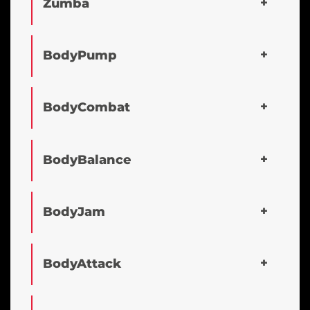
Zumba
BodyPump
BodyCombat
BodyBalance
BodyJam
BodyAttack