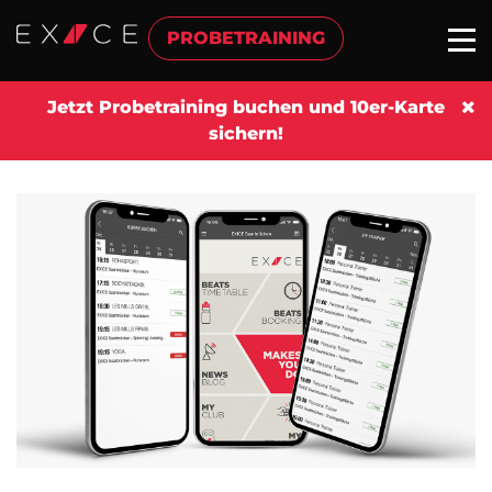
PROBETRAINING
Jetzt Probetraining buchen und 10er-Karte
sichern!