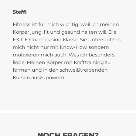
Steffi
P
.
Fitness ist für mich wichtig, weil ich meinen
Körper jung, fit und gesund halten will. Die
S
EXICE Coaches sind klasse. Sie unterstützen
d
mich nicht nur mit Know-How, sondern
S
motivieren mich auch. Was ich besonders
G
liebe: Meinen Körper mit Krafttraining zu
g
formen und in den schweißtreibenden
T
Kursen auszupowern.
NOCH FRAGEN?