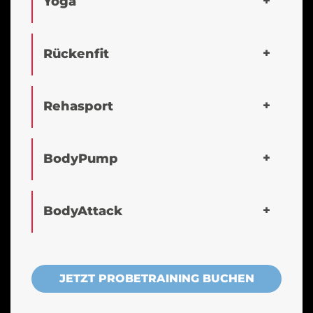
Yoga
Rückenfit
Rehasport
BodyPump
BodyAttack
JETZT PROBETRAINING BUCHEN