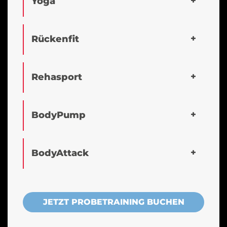
Yoga
Rückenfit
Rehasport
BodyPump
BodyAttack
JETZT PROBETRAINING BUCHEN