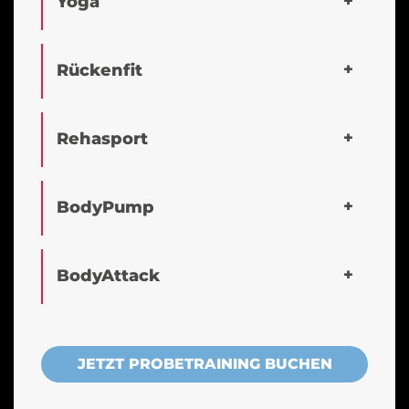
Yoga
Rückenfit
Rehasport
BodyPump
BodyAttack
JETZT PROBETRAINING BUCHEN