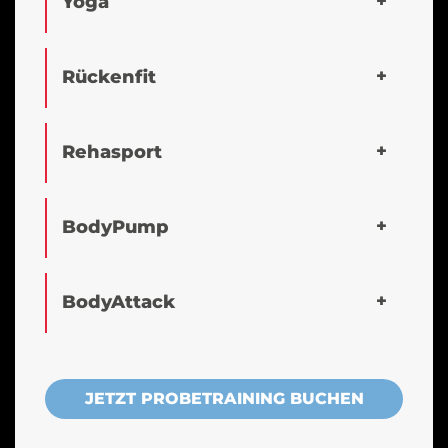
Yoga
Rückenfit
Rehasport
BodyPump
BodyAttack
JETZT PROBETRAINING BUCHEN