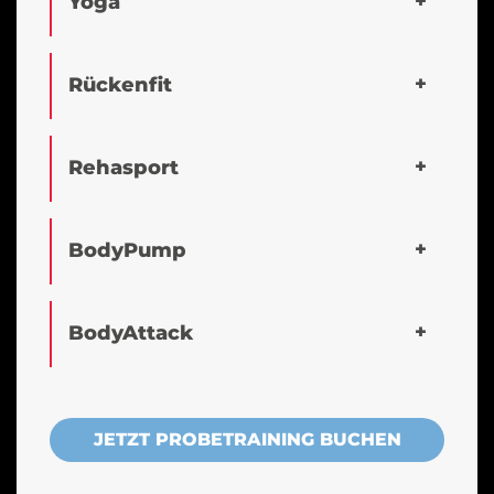
Yoga
Rückenfit
Rehasport
BodyPump
BodyAttack
JETZT PROBETRAINING BUCHEN