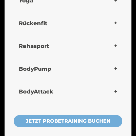
Yoga
Rückenfit
Rehasport
BodyPump
BodyAttack
JETZT PROBETRAINING BUCHEN