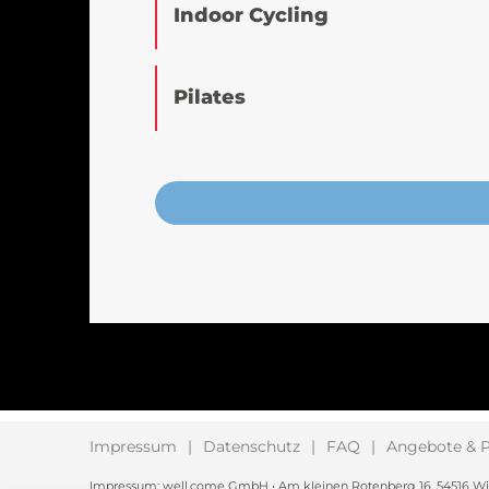
Indoor Cycling
Pilates
Impressum
Datenschutz
FAQ
Angebote & P
Impressum: well.come GmbH • Am kleinen Rotenberg 16, 54516 Wittlic