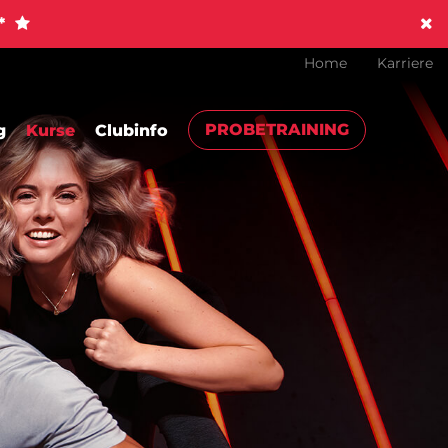
!*
Home
Karriere
PROBETRAINING
g
Kurse
Clubinfo