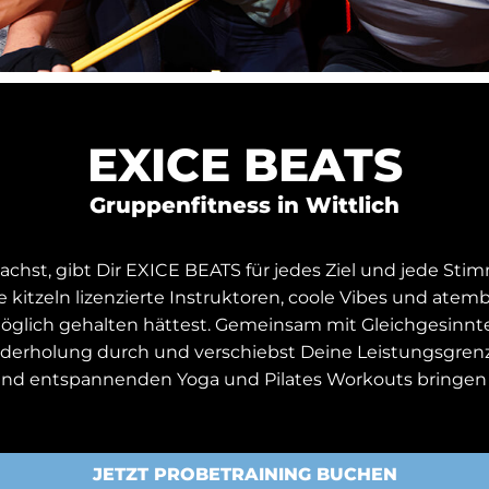
EXICE BEATS
Gruppenfitness in Wittlich
st, gibt Dir EXICE BEATS für jedes Ziel und jede Stim
 kitzeln lizenzierte Instruktoren, coole Vibes und ate
r möglich gehalten hättest. Gemeinsam mit Gleichgesinn
ederholung durch und verschiebst Deine Leistungsgrenze
nd entspannenden Yoga und Pilates Workouts bringen w
JETZT PROBETRAINING BUCHEN