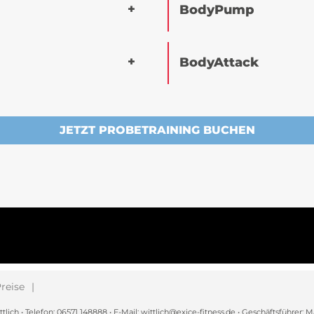
BodyPump
BodyAttack
JETZT PROBETRAINING BUCHEN
reise
h • Telefon: 06571 148888 • E-Mail: wittlich@exice-fitness.de • Geschäftsführer: M