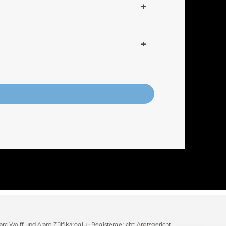
arc Wolff und Aram Zülfikaroglu • Registergericht: Amtsgericht