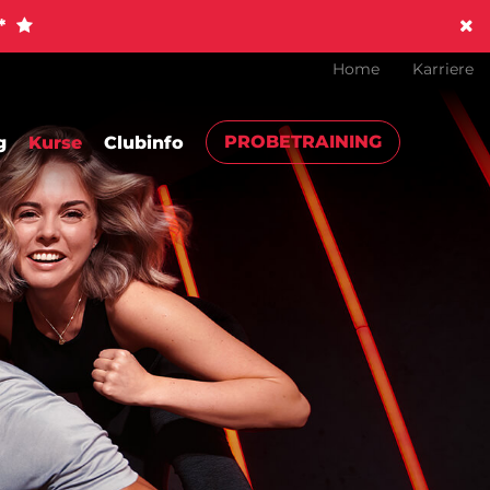
!*
Home
Karriere
PROBETRAINING
g
Kurse
Clubinfo