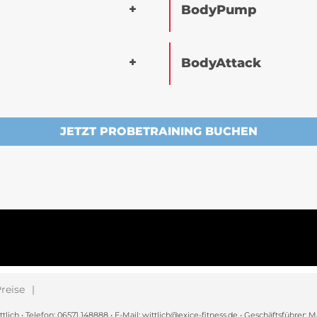
BodyPump
BodyAttack
JETZT PROBETRAINING BUCHEN
reise
h • Telefon: 06571 148888 • E-Mail: wittlich@exice-fitness.de • Geschäftsführer: M