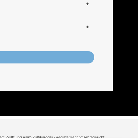
arc Wolff und Aram Zülfikaroglu • Registergericht: Amtsgericht