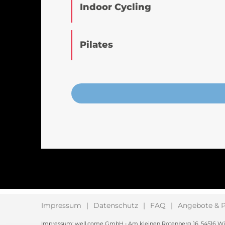
Indoor Cycling
Pilates
Impressum
Datenschutz
FAQ
Angebote & P
Impressum: well.come GmbH • Am kleinen Rotenberg 16, 54516 Wittlic