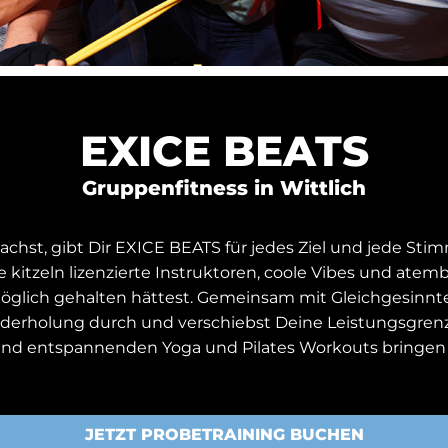
EXICE BEATS
Gruppenfitness in Wittlich
st, gibt Dir EXICE BEATS für jedes Ziel und jede Stim
 kitzeln lizenzierte Instruktoren, coole Vibes und ate
r möglich gehalten hättest. Gemeinsam mit Gleichgesinn
ederholung durch und verschiebst Deine Leistungsgrenze
nd entspannenden Yoga und Pilates Workouts bringen w
JETZT PROBETRAINING BUCHEN