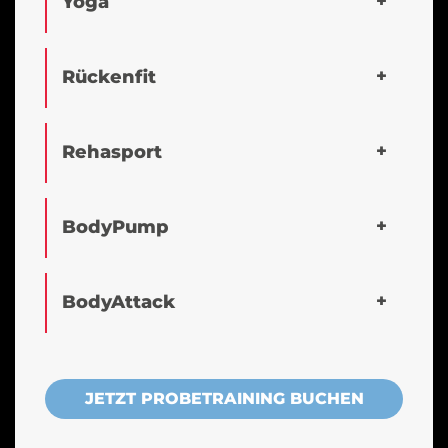
Yoga
Rückenfit
Rehasport
BodyPump
BodyAttack
JETZT PROBETRAINING BUCHEN