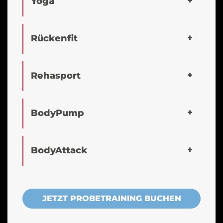
Yoga
Rückenfit
Rehasport
BodyPump
BodyAttack
JETZT PROBETRAINING BUCHEN