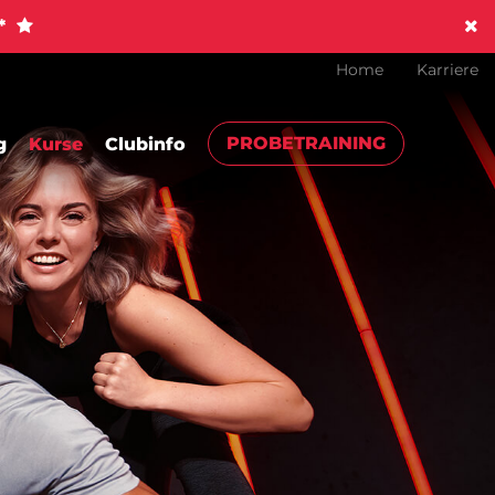
!*
Home
Karriere
PROBETRAINING
g
Kurse
Clubinfo