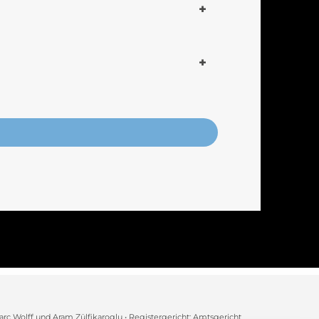
arc Wolff und Aram Zülfikaroglu • Registergericht: Amtsgericht