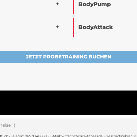
BodyPump
BodyAttack
JETZT PROBETRAINING BUCHEN
reise
h • Telefon: 06571 148888 • E-Mail: wittlich@exice-fitness.de • Geschäftsführer: M