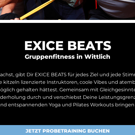
EXICE BEATS
Gruppenfitness in Wittlich
st, gibt Dir EXICE BEATS für jedes Ziel und jede Stim
 kitzeln lizenzierte Instruktoren, coole Vibes und ate
r möglich gehalten hättest. Gemeinsam mit Gleichgesinn
ederholung durch und verschiebst Deine Leistungsgrenze
nd entspannenden Yoga und Pilates Workouts bringen w
JETZT PROBETRAINING BUCHEN