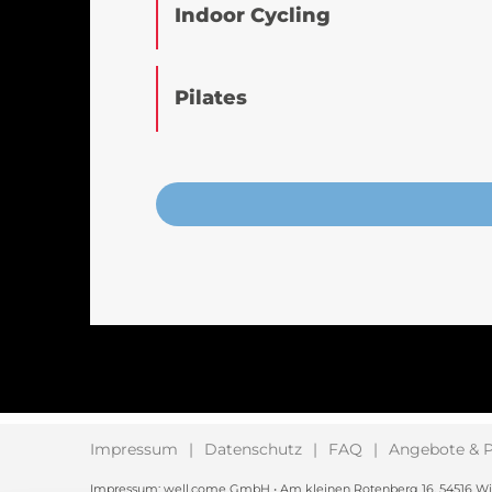
Indoor Cycling
Pilates
Impressum
Datenschutz
FAQ
Angebote & P
Impressum: well.come GmbH • Am kleinen Rotenberg 16, 54516 Wittlic