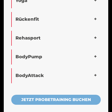
Yoga
Rückenfit
Rehasport
BodyPump
BodyAttack
JETZT PROBETRAINING BUCHEN