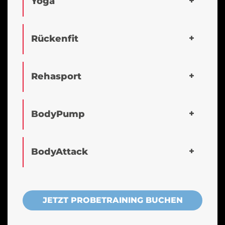
Yoga
Rückenfit
Rehasport
BodyPump
BodyAttack
JETZT PROBETRAINING BUCHEN