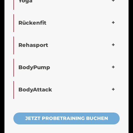
Yoga
Rückenfit
Rehasport
BodyPump
BodyAttack
JETZT PROBETRAINING BUCHEN