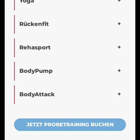
Yoga
Rückenfit
Rehasport
BodyPump
BodyAttack
JETZT PROBETRAINING BUCHEN