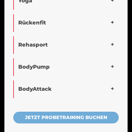
Yoga
Rückenfit
Rehasport
BodyPump
BodyAttack
JETZT PROBETRAINING BUCHEN