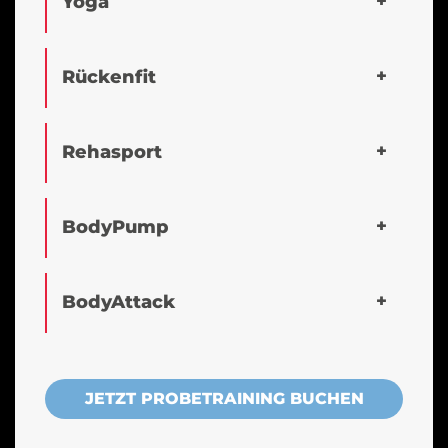
Yoga
Rückenfit
Rehasport
BodyPump
BodyAttack
JETZT PROBETRAINING BUCHEN