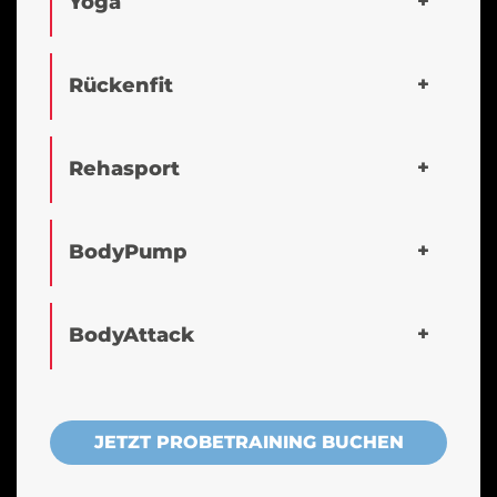
Yoga
Rückenfit
Rehasport
BodyPump
BodyAttack
JETZT PROBETRAINING BUCHEN