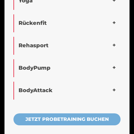
Yoga
Rückenfit
Rehasport
BodyPump
BodyAttack
JETZT PROBETRAINING BUCHEN