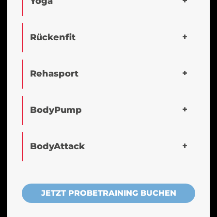
Yoga
Rückenfit
Rehasport
BodyPump
BodyAttack
JETZT PROBETRAINING BUCHEN