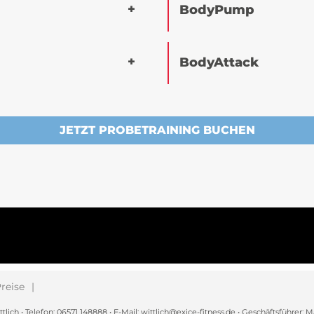
BodyPump
BodyAttack
JETZT PROBETRAINING BUCHEN
reise
h • Telefon: 06571 148888 • E-Mail: wittlich@exice-fitness.de • Geschäftsführer: M