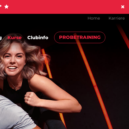
!*
Home
Karriere
PROBETRAINING
g
Kurse
Clubinfo