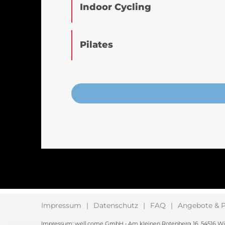
Indoor Cycling
Pilates
Impressum
Datenschutz
FAQ
Angebote & P
Impressum: well.come GmbH • Am kleinen Rotenberg 16, 54516 Wittlic