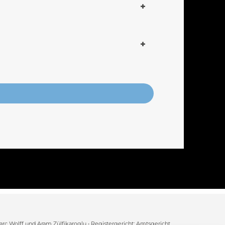
arc Wolff und Aram Zülfikaroglu • Registergericht: Amtsgericht