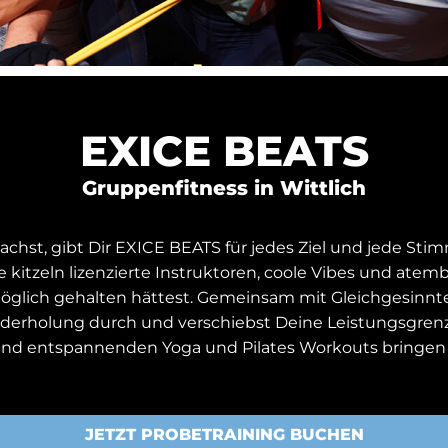
EXICE BEATS
Gruppenfitness in Wittlich
st, gibt Dir EXICE BEATS für jedes Ziel und jede Stim
 kitzeln lizenzierte Instruktoren, coole Vibes und ate
r möglich gehalten hättest. Gemeinsam mit Gleichgesinn
ederholung durch und verschiebst Deine Leistungsgrenze
nd entspannenden Yoga und Pilates Workouts bringen w
JETZT PROBETRAINING BUCHEN