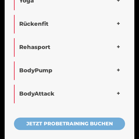
Yoga
Rückenfit
Rehasport
BodyPump
BodyAttack
JETZT PROBETRAINING BUCHEN