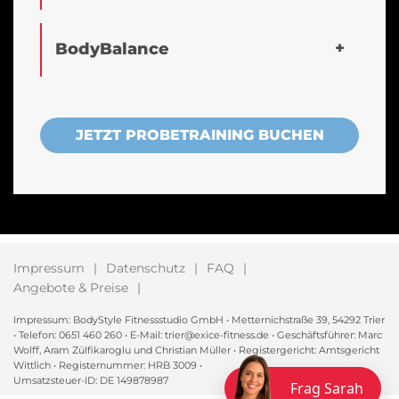
BodyBalance
JETZT PROBETRAINING BUCHEN
Impressum
Datenschutz
FAQ
Angebote & Preise
Impressum: BodyStyle Fitnessstudio GmbH • Metternichstraße 39, 54292 Trier
• Telefon: 0651 460 260 • E-Mail: trier@exice-fitness.de • Geschäftsführer: Marc
Wolff, Aram Zülfikaroglu und Christian Müller • Registergericht: Amtsgericht
Wittlich • Registernummer: HRB 3009 •
Umsatzsteuer-ID: DE 149878987
Frag Sarah