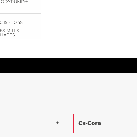
BODYPUMP®.
0:15 - 20:45
ES MILLS
HAPES.
Cx-Core