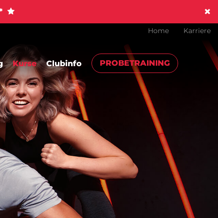
!*
Home
Karriere
PROBETRAINING
g
Kurse
Clubinfo