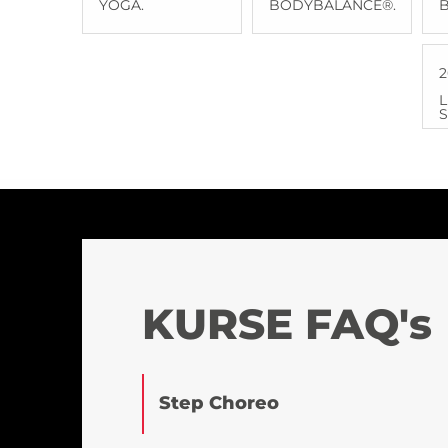
YOGA.
BODYBALANCE®.
2
L
S
KURSE FAQ's
Step Choreo