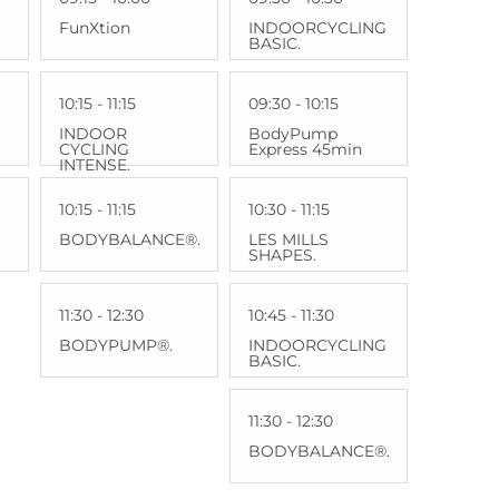
FunXtion
INDOORCYCLING
BASIC.
10:15 - 11:15
09:30 - 10:15
INDOOR
BodyPump
CYCLING
Express 45min
INTENSE.
10:15 - 11:15
10:30 - 11:15
BODYBALANCE®.
LES MILLS
SHAPES.
11:30 - 12:30
10:45 - 11:30
BODYPUMP®.
INDOORCYCLING
BASIC.
11:30 - 12:30
BODYBALANCE®.