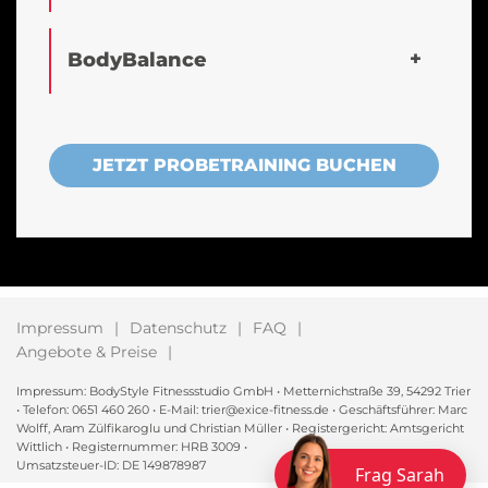
BodyBalance
JETZT PROBETRAINING BUCHEN
Impressum
Datenschutz
FAQ
Angebote & Preise
Impressum: BodyStyle Fitnessstudio GmbH • Metternichstraße 39, 54292 Trier
• Telefon: 0651 460 260 • E-Mail: trier@exice-fitness.de • Geschäftsführer: Marc
Wolff, Aram Zülfikaroglu und Christian Müller • Registergericht: Amtsgericht
Wittlich • Registernummer: HRB 3009 •
Umsatzsteuer-ID: DE 149878987
Frag Sarah