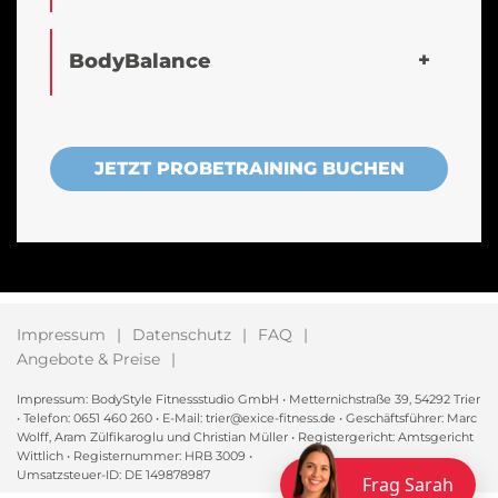
BodyBalance
JETZT PROBETRAINING BUCHEN
Impressum
Datenschutz
FAQ
Angebote & Preise
Impressum: BodyStyle Fitnessstudio GmbH • Metternichstraße 39, 54292 Trier
• Telefon: 0651 460 260 • E-Mail: trier@exice-fitness.de • Geschäftsführer: Marc
Wolff, Aram Zülfikaroglu und Christian Müller • Registergericht: Amtsgericht
Wittlich • Registernummer: HRB 3009 •
Umsatzsteuer-ID: DE 149878987
Frag Sarah