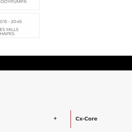
BODYPUMP®.
0:15 - 20:45
ES MILLS
HAPES.
Cx-Core