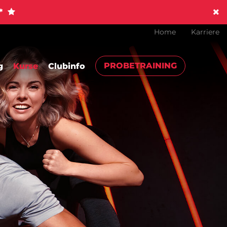
!*
Home
Karriere
PROBETRAINING
g
Kurse
Clubinfo