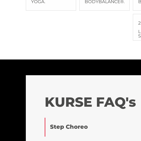
YOGA.
BODYBALANCE®.
2
L
S
KURSE FAQ's
Step Choreo