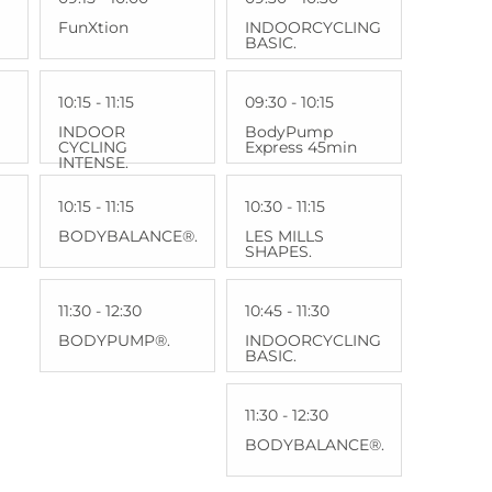
FunXtion
INDOORCYCLING
BASIC.
10:15 - 11:15
09:30 - 10:15
INDOOR
BodyPump
CYCLING
Express 45min
INTENSE.
10:15 - 11:15
10:30 - 11:15
BODYBALANCE®.
LES MILLS
SHAPES.
11:30 - 12:30
10:45 - 11:30
BODYPUMP®.
INDOORCYCLING
BASIC.
11:30 - 12:30
BODYBALANCE®.