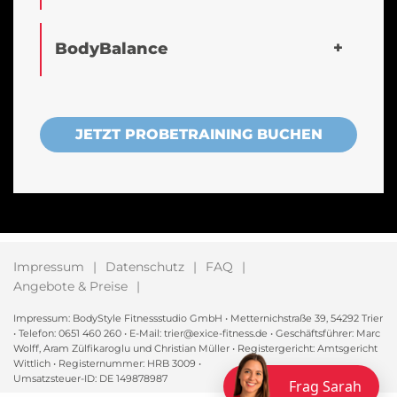
BodyBalance
JETZT PROBETRAINING BUCHEN
Impressum
Datenschutz
FAQ
Angebote & Preise
Impressum: BodyStyle Fitnessstudio GmbH • Metternichstraße 39, 54292 Trier
• Telefon: 0651 460 260 • E-Mail: trier@exice-fitness.de • Geschäftsführer: Marc
Wolff, Aram Zülfikaroglu und Christian Müller • Registergericht: Amtsgericht
Wittlich • Registernummer: HRB 3009 •
Umsatzsteuer-ID: DE 149878987
Frag Sarah