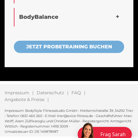
BodyBalance
JETZT PROBETRAINING BUCHEN
Impressum
Datenschutz
FAQ
Angebote & Preise
Impressum: BodyStyle Fitnessstudio GmbH • Metternichstraße 39, 54292 Trier
• Telefon: 0651 460 260 • E-Mail: trier@exice-fitness.de • Geschäftsführer: Marc
Wolff, Aram Zülfikaroglu und Christian Müller • Registergericht: Amtsgericht
Wittlich • Registernummer: HRB 3009 •
Umsatzsteuer-ID: DE 149878987
Frag Sarah