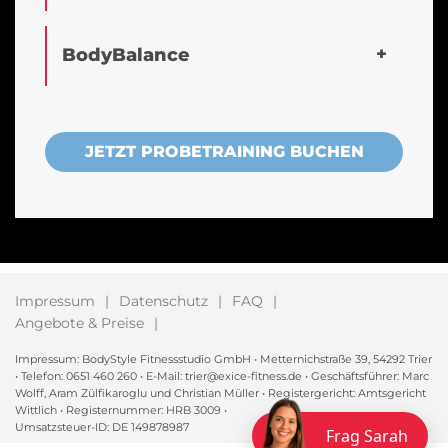
BodyBalance
JETZT PROBETRAINING BUCHEN
Impressum
Datenschutz
FAQ
Angebote & Preise
Impressum: BodyStyle Fitnessstudio GmbH • Metternichstraße 39, 54292 Trier
• Telefon: 0651 460 260 • E-Mail: trier@exice-fitness.de • Geschäftsführer: Marc
Wolff, Aram Zülfikaroglu und Christian Müller • Registergericht: Amtsgericht
Wittlich • Registernummer: HRB 3009 •
Umsatzsteuer-ID: DE 149878987
Frag Sarah