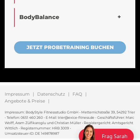
BodyBalance
JETZT PROBETRAINING BUCHEN
Impressum
Datenschutz
FAQ
Angebote & Preise
Impressum: BodyStyle Fitnessstudio GmbH • Metternichstraße 39, 54292 Trier
• Telefon: 0651 460 260 • E-Mail: trier@exice-fitness.de • Geschäftsführer: Marc
Wolff, Aram Zülfikaroglu und Christian Müller • Registergericht: Amtsgericht
Wittlich • Registernummer: HRB 3009 •
Umsatzsteuer-ID: DE 149878987
Frag Sarah