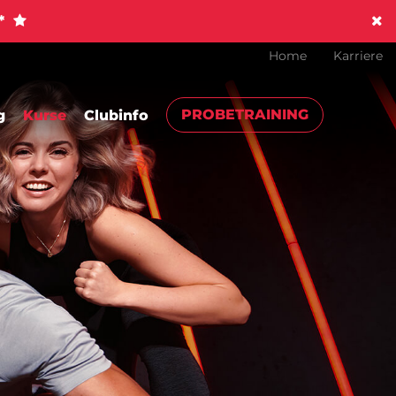
!*
Home
Karriere
PROBETRAINING
g
Kurse
Clubinfo