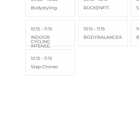
Bodystyling
RÜCKENFIT.
S
10:15 - 11:15
10:15 - 11:15
1
INDOOR
BODYBALANCE®.
CYCLING
INTENSE.
10:15 - 11:15
Step-Choreo