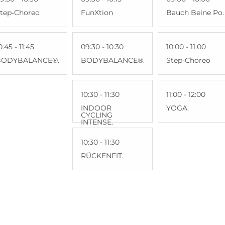
tep-Choreo
FunXtion
Bauch Beine Po.
0:45 - 11:45
09:30 - 10:30
10:00 - 11:00
BODYBALANCE®.
BODYBALANCE®.
Step-Choreo
10:30 - 11:30
11:00 - 12:00
INDOOR
YOGA.
CYCLING
INTENSE.
10:30 - 11:30
RÜCKENFIT.