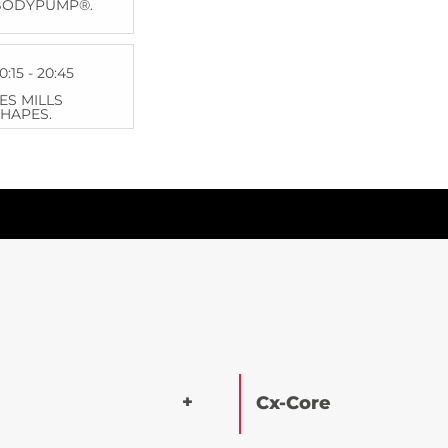
BODYPUMP®.
0:15 - 20:45
ES MILLS
HAPES.
Cx-Core