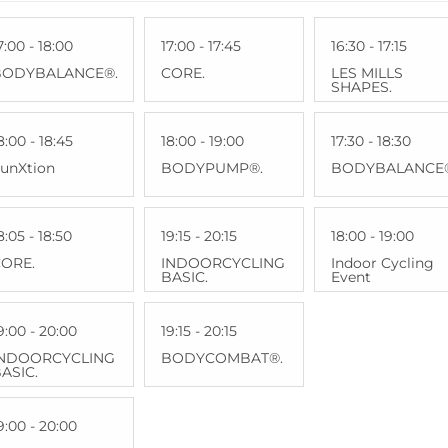
7:00 - 18:00
17:00 - 17:45
16:30 - 17:15
BODYBALANCE®.
CORE.
LES MILLS
SHAPES.
8:00 - 18:45
18:00 - 19:00
17:30 - 18:30
unXtion
BODYPUMP®.
BODYBALANCE
8:05 - 18:50
19:15 - 20:15
18:00 - 19:00
ORE.
INDOORCYCLING
Indoor Cycling
BASIC.
Event
9:00 - 20:00
19:15 - 20:15
INDOORCYCLING
BODYCOMBAT®.
ASIC.
9:00 - 20:00