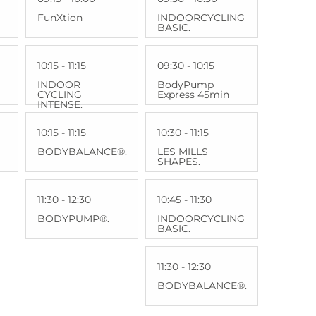
FunXtion
INDOORCYCLING
BASIC.
10:15 - 11:15
09:30 - 10:15
INDOOR
BodyPump
CYCLING
Express 45min
INTENSE.
10:15 - 11:15
10:30 - 11:15
BODYBALANCE®.
LES MILLS
SHAPES.
11:30 - 12:30
10:45 - 11:30
BODYPUMP®.
INDOORCYCLING
BASIC.
11:30 - 12:30
BODYBALANCE®.