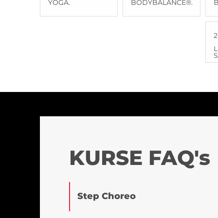
YOGA.
BODYBALANCE®.
2
L
S
KURSE FAQ's
Step Choreo