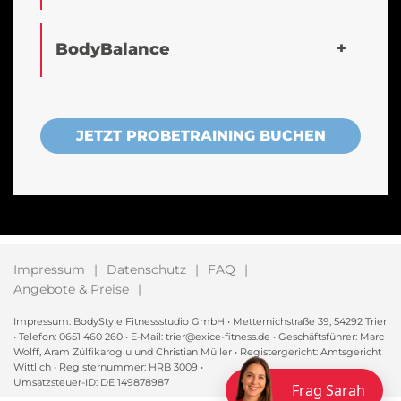
BodyBalance
JETZT PROBETRAINING BUCHEN
Impressum
Datenschutz
FAQ
Angebote & Preise
Impressum: BodyStyle Fitnessstudio GmbH • Metternichstraße 39, 54292 Trier
• Telefon: 0651 460 260 • E-Mail: trier@exice-fitness.de • Geschäftsführer: Marc
Wolff, Aram Zülfikaroglu und Christian Müller • Registergericht: Amtsgericht
Wittlich • Registernummer: HRB 3009 •
Umsatzsteuer-ID: DE 149878987
Frag Sarah