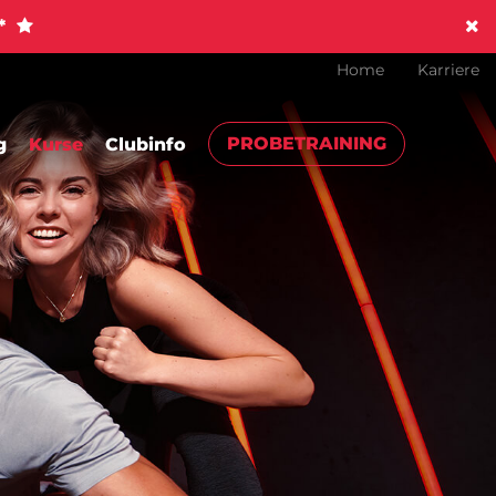
!*
Home
Karriere
PROBETRAINING
g
Kurse
Clubinfo