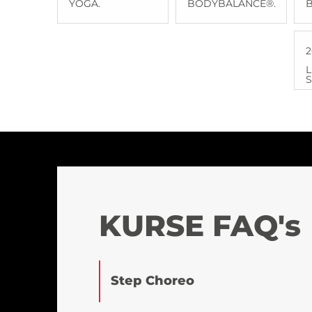
YOGA.
BODYBALANCE®.
2
L
S
KURSE FAQ's
Step Choreo