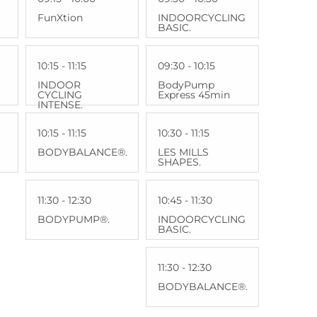
FunXtion
INDOORCYCLING
BASIC.
10:15 - 11:15
09:30 - 10:15
INDOOR
BodyPump
CYCLING
Express 45min
INTENSE.
10:15 - 11:15
10:30 - 11:15
BODYBALANCE®.
LES MILLS
SHAPES.
11:30 - 12:30
10:45 - 11:30
BODYPUMP®.
INDOORCYCLING
BASIC.
11:30 - 12:30
BODYBALANCE®.