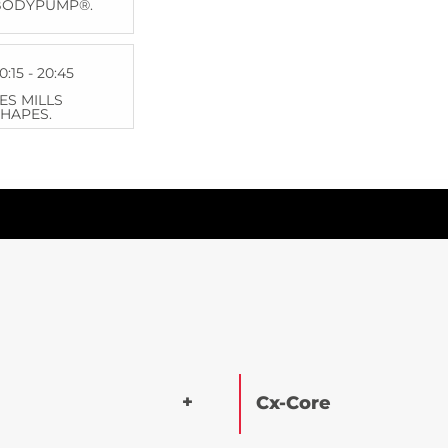
BODYPUMP®.
0:15 - 20:45
ES MILLS
HAPES.
Cx-Core