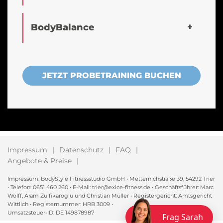
BodyBalance
JETZT PROBETRAINING BUCHEN
Impressum
Datenschutz
FAQ
Angebote & Preise
Impressum: BodyStyle Fitnessstudio GmbH • Metternichstraße 39, 54292 Trier
• Telefon: 0651 460 260 • E-Mail: trier@exice-fitness.de • Geschäftsführer: Marc
Wolff, Aram Zülfikaroglu und Christian Müller • Registergericht: Amtsgericht
Wittlich • Registernummer: HRB 3009 •
Umsatzsteuer-ID: DE 149878987
Frag Sarah