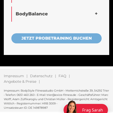
BodyBalance
JETZT PROBETRAINING BUCHEN
Impressum
Datenschutz
FAQ
Angebote & Preise
Impressum: BodyStyle Fitnessstudio GmbH • Metternichstraße 39, 54292 Trier
• Telefon: 0651 460 260 • E-Mail: trier@exice-fitness.de • Geschäftsführer: Marc
Wolff, Aram Zülfikaroglu und Christian Müller • Registergericht: Amtsgericht
Wittlich • Registernummer: HRB 3009 •
Umsatzsteuer-ID: DE 149878987
Frag Sarah