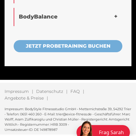
BodyBalance
JETZT PROBETRAINING BUCHEN
Impressum
Datenschutz
FAQ
Angebote & Preise
Impressum: BodyStyle Fitnessstudio GmbH • Metternichstraße 39, 54292 Trier
• Telefon: 0651 460 260 • E-Mail: trier@exice-fitness.de • Geschäftsführer: Marc
Wolff, Aram Zülfikaroglu und Christian Müller • Registergericht: Amtsgericht
Wittlich • Registernummer: HRB 3009 •
Umsatzsteuer-ID: DE 149878987
Frag Sarah