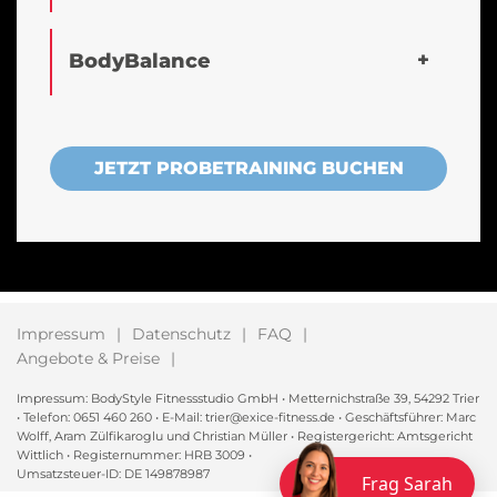
BodyBalance
JETZT PROBETRAINING BUCHEN
Impressum
Datenschutz
FAQ
Angebote & Preise
Impressum: BodyStyle Fitnessstudio GmbH • Metternichstraße 39, 54292 Trier
• Telefon: 0651 460 260 • E-Mail: trier@exice-fitness.de • Geschäftsführer: Marc
Wolff, Aram Zülfikaroglu und Christian Müller • Registergericht: Amtsgericht
Wittlich • Registernummer: HRB 3009 •
Umsatzsteuer-ID: DE 149878987
Frag Sarah