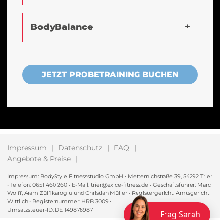
BodyBalance
JETZT PROBETRAINING BUCHEN
Impressum
Datenschutz
FAQ
Angebote & Preise
Impressum: BodyStyle Fitnessstudio GmbH • Metternichstraße 39, 54292 Trier
• Telefon: 0651 460 260 • E-Mail: trier@exice-fitness.de • Geschäftsführer: Marc
Wolff, Aram Zülfikaroglu und Christian Müller • Registergericht: Amtsgericht
Wittlich • Registernummer: HRB 3009 •
Umsatzsteuer-ID: DE 149878987
Frag Sarah