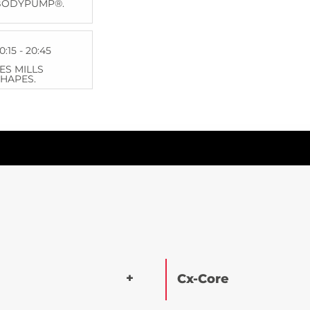
BODYPUMP®.
0:15 - 20:45
ES MILLS
HAPES.
Cx-Core