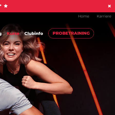
!*
Home
Karriere
PROBETRAINING
g
Kurse
Clubinfo