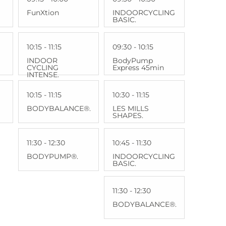
FunXtion
INDOORCYCLING
BASIC.
10:15 - 11:15
09:30 - 10:15
INDOOR
BodyPump
CYCLING
Express 45min
INTENSE.
10:15 - 11:15
10:30 - 11:15
BODYBALANCE®.
LES MILLS
SHAPES.
11:30 - 12:30
10:45 - 11:30
BODYPUMP®.
INDOORCYCLING
BASIC.
11:30 - 12:30
BODYBALANCE®.