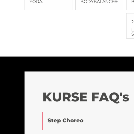
YOGA.
BODYBALANCE®.
2
L
S
KURSE FAQ's
Step Choreo