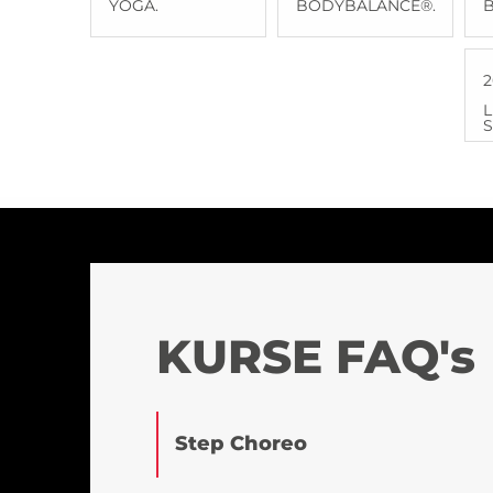
YOGA.
BODYBALANCE®.
2
L
S
KURSE FAQ's
Step Choreo