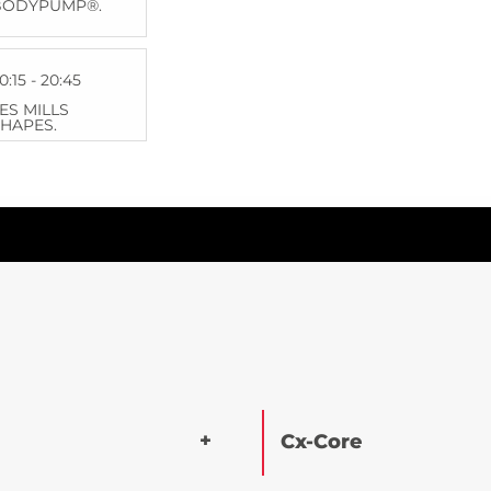
BODYPUMP®.
0:15 - 20:45
ES MILLS
HAPES.
Cx-Core