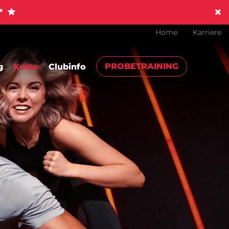
!*
Home
Karriere
PROBETRAINING
g
Kurse
Clubinfo