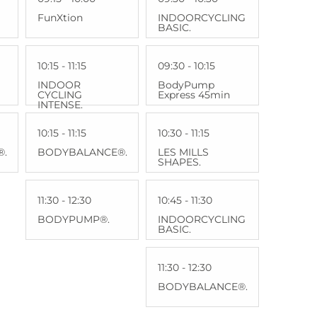
FunXtion
INDOORCYCLING
BASIC.
10:15 - 11:15
09:30 - 10:15
INDOOR
BodyPump
CYCLING
Express 45min
INTENSE.
10:15 - 11:15
10:30 - 11:15
®.
BODYBALANCE®.
LES MILLS
SHAPES.
11:30 - 12:30
10:45 - 11:30
BODYPUMP®.
INDOORCYCLING
BASIC.
11:30 - 12:30
BODYBALANCE®.