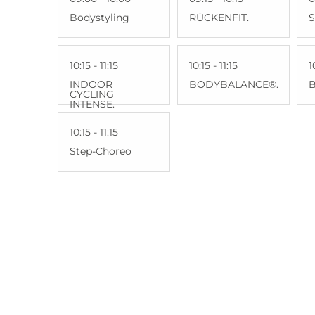
Bodystyling
RÜCKENFIT.
S
10:15 - 11:15
10:15 - 11:15
1
INDOOR
BODYBALANCE®.
CYCLING
INTENSE.
10:15 - 11:15
Step-Choreo